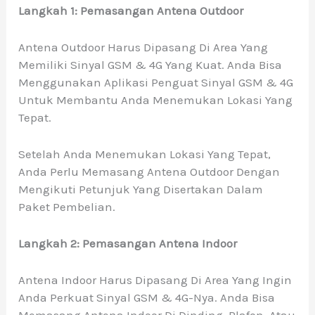
Langkah 1: Pemasangan Antena Outdoor
Antena Outdoor Harus Dipasang Di Area Yang
Memiliki Sinyal GSM & 4G Yang Kuat. Anda Bisa
Menggunakan Aplikasi Penguat Sinyal GSM & 4G
Untuk Membantu Anda Menemukan Lokasi Yang
Tepat.
Setelah Anda Menemukan Lokasi Yang Tepat,
Anda Perlu Memasang Antena Outdoor Dengan
Mengikuti Petunjuk Yang Disertakan Dalam
Paket Pembelian.
Langkah 2: Pemasangan Antena Indoor
Antena Indoor Harus Dipasang Di Area Yang Ingin
Anda Perkuat Sinyal GSM & 4G-Nya. Anda Bisa