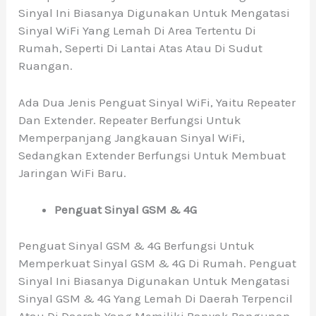
Sinyal Ini Biasanya Digunakan Untuk Mengatasi
Sinyal WiFi Yang Lemah Di Area Tertentu Di
Rumah, Seperti Di Lantai Atas Atau Di Sudut
Ruangan.
Ada Dua Jenis Penguat Sinyal WiFi, Yaitu Repeater
Dan Extender. Repeater Berfungsi Untuk
Memperpanjang Jangkauan Sinyal WiFi,
Sedangkan Extender Berfungsi Untuk Membuat
Jaringan WiFi Baru.
Penguat Sinyal GSM & 4G
Penguat Sinyal GSM & 4G Berfungsi Untuk
Memperkuat Sinyal GSM & 4G Di Rumah. Penguat
Sinyal Ini Biasanya Digunakan Untuk Mengatasi
Sinyal GSM & 4G Yang Lemah Di Daerah Terpencil
Atau Di Daerah Yang Memiliki Banyak Bangunan