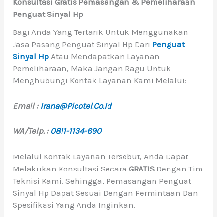
Konsultasi Gratis Pemasangan & Pemeliharaan
Penguat Sinyal Hp
Bagi Anda Yang Tertarik Untuk Menggunakan
Jasa Pasang Penguat Sinyal Hp Dari
Penguat
Sinyal Hp
Atau Mendapatkan Layanan
Pemeliharaan, Maka Jangan Ragu Untuk
Menghubungi Kontak Layanan Kami Melalui:
Email :
Irana@picotel.co.id
WA/Telp. :
0811-1134-690
Melalui Kontak Layanan Tersebut, Anda Dapat
Melakukan Konsultasi Secara
GRATIS
Dengan Tim
Teknisi Kami. Sehingga, Pemasangan Penguat
Sinyal Hp Dapat Sesuai Dengan Permintaan Dan
Spesifikasi Yang Anda Inginkan.