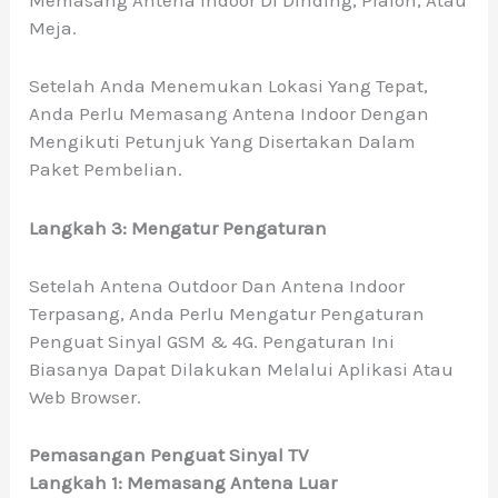
Memasang Antena Indoor Di Dinding, Plafon, Atau
Meja.
Setelah Anda Menemukan Lokasi Yang Tepat,
Anda Perlu Memasang Antena Indoor Dengan
Mengikuti Petunjuk Yang Disertakan Dalam
Paket Pembelian.
Langkah 3: Mengatur Pengaturan
Setelah Antena Outdoor Dan Antena Indoor
Terpasang, Anda Perlu Mengatur Pengaturan
Penguat Sinyal GSM & 4G. Pengaturan Ini
Biasanya Dapat Dilakukan Melalui Aplikasi Atau
Web Browser.
Pemasangan Penguat Sinyal TV
Langkah 1: Memasang Antena Luar