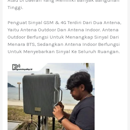
Tinggi.
Penguat Sinyal GSM & 4G Terdiri Dari Dua Antena,
Yaitu Antena Outdoor Dan Antena Indoor. Antena
Outdoor Berfungsi Untuk Menangkap Sinyal Dari
Menara BTS, Sedangkan Antena Indoor Berfungsi
Untuk Menyebarkan Sinyal Ke Seluruh Ruangan.