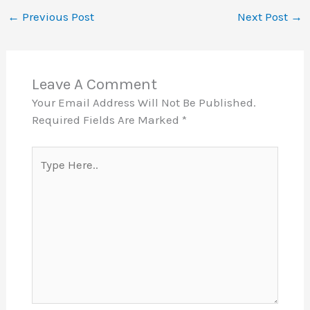
←
Previous Post
Next Post
→
Leave A Comment
Your Email Address Will Not Be Published.
Required Fields Are Marked
*
Type
Here..