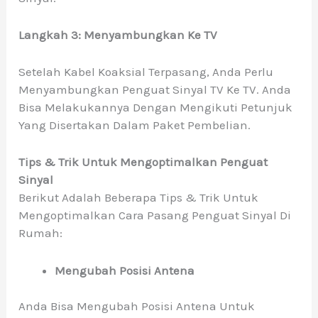
Langkah 3: Menyambungkan Ke TV
Setelah Kabel Koaksial Terpasang, Anda Perlu
Menyambungkan Penguat Sinyal TV Ke TV. Anda
Bisa Melakukannya Dengan Mengikuti Petunjuk
Yang Disertakan Dalam Paket Pembelian.
Tips & Trik Untuk Mengoptimalkan Penguat
Sinyal
Berikut Adalah Beberapa Tips & Trik Untuk
Mengoptimalkan Cara Pasang Penguat Sinyal Di
Rumah:
Mengubah Posisi Antena
Anda Bisa Mengubah Posisi Antena Untuk