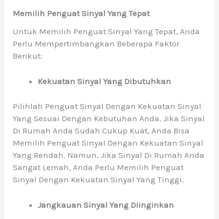
Memilih Penguat Sinyal Yang Tepat
Untuk Memilih Penguat Sinyal Yang Tepat, Anda
Perlu Mempertimbangkan Beberapa Faktor
Berikut:
Kekuatan Sinyal Yang Dibutuhkan
Pilihlah Penguat Sinyal Dengan Kekuatan Sinyal
Yang Sesuai Dengan Kebutuhan Anda. Jika Sinyal
Di Rumah Anda Sudah Cukup Kuat, Anda Bisa
Memilih Penguat Sinyal Dengan Kekuatan Sinyal
Yang Rendah. Namun, Jika Sinyal Di Rumah Anda
Sangat Lemah, Anda Perlu Memilih Penguat
Sinyal Dengan Kekuatan Sinyal Yang Tinggi.
Jangkauan Sinyal Yang Diinginkan