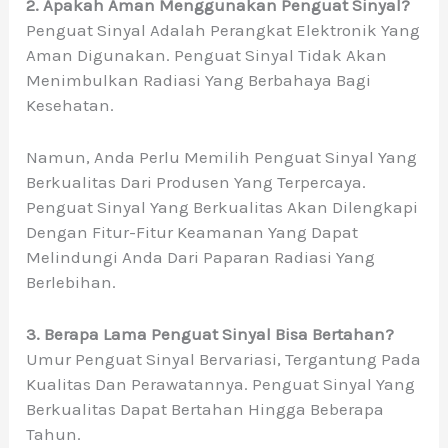
2. Apakah Aman Menggunakan Penguat Sinyal?
Penguat Sinyal Adalah Perangkat Elektronik Yang
Aman Digunakan. Penguat Sinyal Tidak Akan
Menimbulkan Radiasi Yang Berbahaya Bagi
Kesehatan.
Namun, Anda Perlu Memilih Penguat Sinyal Yang
Berkualitas Dari Produsen Yang Terpercaya.
Penguat Sinyal Yang Berkualitas Akan Dilengkapi
Dengan Fitur-Fitur Keamanan Yang Dapat
Melindungi Anda Dari Paparan Radiasi Yang
Berlebihan.
3. Berapa Lama Penguat Sinyal Bisa Bertahan?
Umur Penguat Sinyal Bervariasi, Tergantung Pada
Kualitas Dan Perawatannya. Penguat Sinyal Yang
Berkualitas Dapat Bertahan Hingga Beberapa
Tahun.