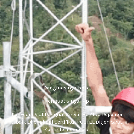
Penguatsinyalhp.id
Penguat Sinyal Hp
Penyedia Alat Penguat Sinyal Hp Atau Repeater
Terbaik Dilengkapi Sertifikat POSTEL Ditjen SPDDI
Kominfo Indonesia.