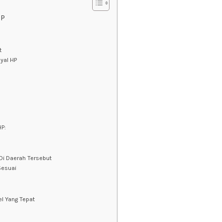
HP
t
yal HP
HP:
 Di Daerah Tersebut
Sesuai
el Yang Tepat