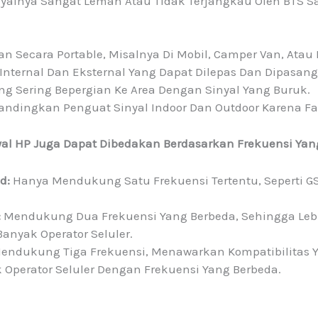
nyalnya Sangat Lemah Atau Tidak Terjangkau Oleh BTS S
 Secara Portable, Misalnya Di Mobil, Camper Van, Atau 
 Internal Dan Eksternal Yang Dapat Dilepas Dan Dipasa
g Sering Bepergian Ke Area Dengan Sinyal Yang Buruk.
ndingkan Penguat Sinyal Indoor Dan Outdoor Karena Fakt
inyal HP Juga Dapat Dibedakan Berdasarkan Frekuensi Ya
d:
Hanya Mendukung Satu Frekuensi Tertentu, Seperti G
:
Mendukung Dua Frekuensi Yang Berbeda, Sehingga Lebi
anyak Operator Seluler.
endukung Tiga Frekuensi, Menawarkan Kompatibilitas Y
 Operator Seluler Dengan Frekuensi Yang Berbeda.