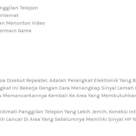
nggilan Telepon
nternet
n Menonton Video
Bermain Game
asa Disebut Repeater, Adalah Perangkat Elektronik Yang
ngkat Ini Bekerja Dengan Cara Menangkap Sinyal Lemah D
alu Memancarkannya Kembali Ke Area Yang Membutuhka
kmati Panggilan Telepon Yang Lebih Jernih, Koneksi Inte
h Lancar Di Area Yang Sebelumnya Memiliki Sinyal HP Y