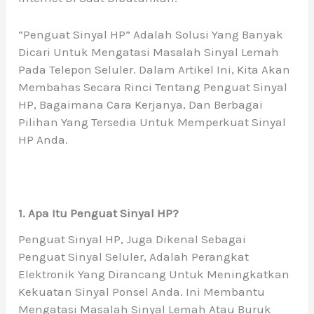
“Penguat Sinyal HP” Adalah Solusi Yang Banyak
Dicari Untuk Mengatasi Masalah Sinyal Lemah
Pada Telepon Seluler. Dalam Artikel Ini, Kita Akan
Membahas Secara Rinci Tentang Penguat Sinyal
HP, Bagaimana Cara Kerjanya, Dan Berbagai
Pilihan Yang Tersedia Untuk Memperkuat Sinyal
HP Anda.
1. Apa Itu Penguat Sinyal HP?
Penguat Sinyal HP, Juga Dikenal Sebagai
Penguat Sinyal Seluler, Adalah Perangkat
Elektronik Yang Dirancang Untuk Meningkatkan
Kekuatan Sinyal Ponsel Anda. Ini Membantu
Mengatasi Masalah Sinyal Lemah Atau Buruk