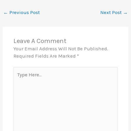
←
Previous Post
Next Post
→
Leave A Comment
Your Email Address Will Not Be Published.
Required Fields Are Marked
*
Type
Here..