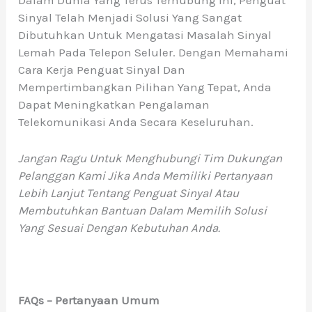
Sinyal Telah Menjadi Solusi Yang Sangat
Dibutuhkan Untuk Mengatasi Masalah Sinyal
Lemah Pada Telepon Seluler. Dengan Memahami
Cara Kerja Penguat Sinyal Dan
Mempertimbangkan Pilihan Yang Tepat, Anda
Dapat Meningkatkan Pengalaman
Telekomunikasi Anda Secara Keseluruhan.
Jangan Ragu Untuk Menghubungi Tim Dukungan
Pelanggan Kami Jika Anda Memiliki Pertanyaan
Lebih Lanjut Tentang Penguat Sinyal Atau
Membutuhkan Bantuan Dalam Memilih Solusi
Yang Sesuai Dengan Kebutuhan Anda.
FAQs – Pertanyaan Umum