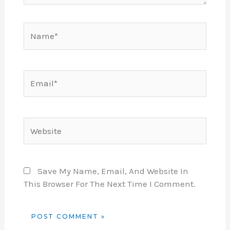
Name*
Email*
Website
Save My Name, Email, And Website In
This Browser For The Next Time I Comment.