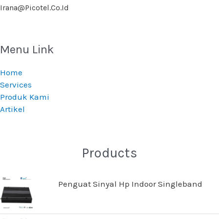
Irana@picotel.co.id
Menu Link
Home
Services
Produk Kami
Artikel
Products
Penguat Sinyal Hp Indoor Singleband