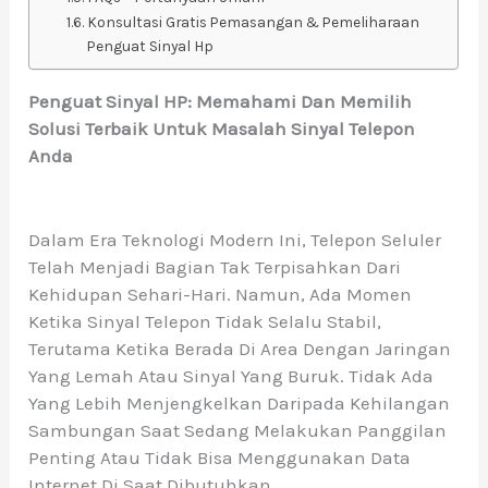
Konsultasi Gratis Pemasangan & Pemeliharaan
Penguat Sinyal Hp
Penguat Sinyal HP: Memahami Dan Memilih
Solusi Terbaik Untuk Masalah Sinyal Telepon
Anda
Dalam Era Teknologi Modern Ini, Telepon Seluler
Telah Menjadi Bagian Tak Terpisahkan Dari
Kehidupan Sehari-Hari. Namun, Ada Momen
Ketika Sinyal Telepon Tidak Selalu Stabil,
Terutama Ketika Berada Di Area Dengan Jaringan
Yang Lemah Atau Sinyal Yang Buruk. Tidak Ada
Yang Lebih Menjengkelkan Daripada Kehilangan
Sambungan Saat Sedang Melakukan Panggilan
Penting Atau Tidak Bisa Menggunakan Data
Internet Di Saat Dibutuhkan.