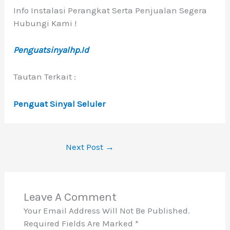
Info Instalasi Perangkat Serta Penjualan Segera
Hubungi Kami !
Penguatsinyalhp.id
Tautan Terkait :
Penguat Sinyal Seluler
Next Post
→
Leave A Comment
Your Email Address Will Not Be Published.
Required Fields Are Marked
*