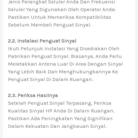
Jenis Perangkat Seluler Anda Dan Frekuensi
Seluler Yang Digunakan Oleh Operator Anda.
Pastikan Untuk Memeriksa Kompatibilitas
Sebelum Membeli Penguat Sinyal.
2.2. Instalasi Penguat Sinyal
Ikuti Petunjuk Instalasi Yang Disediakan Oleh
Pabrikan Penguat Sinyal. Biasanya, Anda Perlu
Meletakkan Antena Luar Di Area Dengan Sinyal
Yang Lebih Baik Dan Menghubungkannya Ke
Penguat Sinyal Di Dalam Ruangan.
2.3. Periksa Hasilnya
Setelah Penguat Sinyal Terpasang, Periksa
Kualitas Sinyal HP Anda Di Dalam Ruangan.
Pastikan Ada Peningkatan Yang Signifikan
Dalam Kekuatan Dan Jangkauan Sinyal.