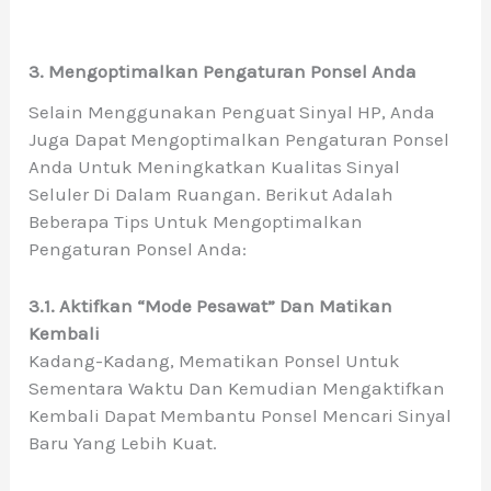
3. Mengoptimalkan Pengaturan Ponsel Anda
Selain Menggunakan Penguat Sinyal HP, Anda
Juga Dapat Mengoptimalkan Pengaturan Ponsel
Anda Untuk Meningkatkan Kualitas Sinyal
Seluler Di Dalam Ruangan. Berikut Adalah
Beberapa Tips Untuk Mengoptimalkan
Pengaturan Ponsel Anda:
3.1. Aktifkan “Mode Pesawat” Dan Matikan
Kembali
Kadang-Kadang, Mematikan Ponsel Untuk
Sementara Waktu Dan Kemudian Mengaktifkan
Kembali Dapat Membantu Ponsel Mencari Sinyal
Baru Yang Lebih Kuat.