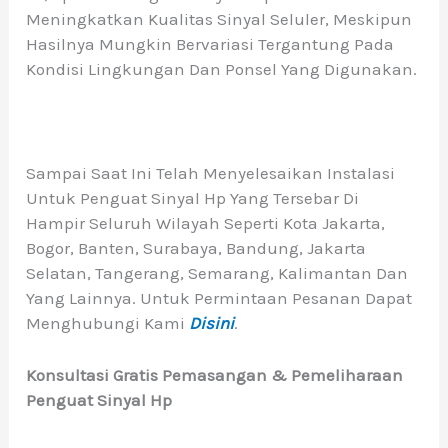
Meningkatkan Kualitas Sinyal Seluler, Meskipun
Hasilnya Mungkin Bervariasi Tergantung Pada
Kondisi Lingkungan Dan Ponsel Yang Digunakan.
Sampai Saat Ini Telah Menyelesaikan Instalasi
Untuk Penguat Sinyal Hp Yang Tersebar Di
Hampir Seluruh Wilayah Seperti Kota Jakarta,
Bogor, Banten, Surabaya, Bandung, Jakarta
Selatan, Tangerang, Semarang, Kalimantan Dan
Yang Lainnya. Untuk Permintaan Pesanan Dapat
Menghubungi Kami
Disini
.
Konsultasi Gratis Pemasangan & Pemeliharaan
Penguat Sinyal Hp