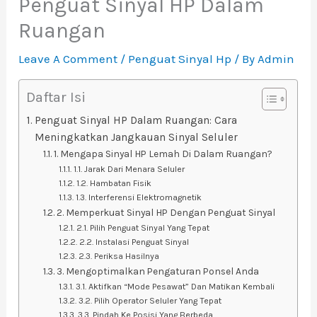
Penguat Sinyal HP Dalam
Ruangan
Leave A Comment
/
Penguat Sinyal Hp
/ By
Admin
Daftar Isi
Penguat Sinyal HP Dalam Ruangan: Cara
Meningkatkan Jangkauan Sinyal Seluler
1. Mengapa Sinyal HP Lemah Di Dalam Ruangan?
1.1. Jarak Dari Menara Seluler
1.2. Hambatan Fisik
1.3. Interferensi Elektromagnetik
2. Memperkuat Sinyal HP Dengan Penguat Sinyal
2.1. Pilih Penguat Sinyal Yang Tepat
2.2. Instalasi Penguat Sinyal
2.3. Periksa Hasilnya
3. Mengoptimalkan Pengaturan Ponsel Anda
3.1. Aktifkan “Mode Pesawat” Dan Matikan Kembali
3.2. Pilih Operator Seluler Yang Tepat
3.3. Pindah Ke Posisi Yang Berbeda