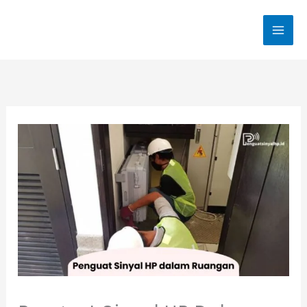
Skip
To
Content