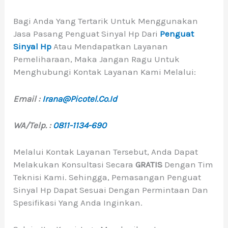
Bagi Anda Yang Tertarik Untuk Menggunakan
Jasa Pasang Penguat Sinyal Hp Dari
Penguat
Sinyal Hp
Atau Mendapatkan Layanan
Pemeliharaan, Maka Jangan Ragu Untuk
Menghubungi Kontak Layanan Kami Melalui:
Email :
Irana@picotel.co.id
WA/Telp. :
0811-1134-690
Melalui Kontak Layanan Tersebut, Anda Dapat
Melakukan Konsultasi Secara
GRATIS
Dengan Tim
Teknisi Kami. Sehingga, Pemasangan Penguat
Sinyal Hp Dapat Sesuai Dengan Permintaan Dan
Spesifikasi Yang Anda Inginkan.