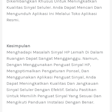
Dikembangkan Khusus Untuk Meningkatkan
Kualitas Sinyal Seluler. Anda Dapat Mencari Dan
Mengunduh Aplikasi Ini Melalui Toko Aplikasi
Resmi.
Kesimpulan
Menghadapi Masalah Sinyal HP Lemah Di Dalam
Ruangan Dapat Sangat Mengganggu. Namun,
Dengan Menggunakan Penguat Sinyal HP,
Mengoptimalkan Pengaturan Ponsel, Dan
Menggunakan Aplikasi Penguat Sinyal, Anda
Dapat Meningkatkan Kualitas Dan Jangkauan
Sinyal Seluler Dengan Efektif. Selalu Pastikan
Untuk Memilih Penguat Sinyal Yang Sesuai Dan
Mengikuti Panduan Instalasi Dengan Benar.