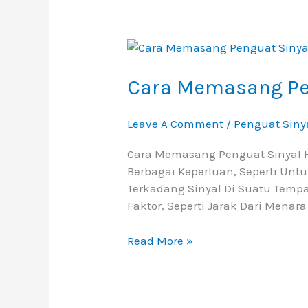
Cara
Memasang
Penguat
Cara Memasang Pen
Sinyal
Hp
Leave A Comment
/
Penguat Siny
Dan
Penguat
Cara Memasang Penguat Sinyal H
Sinyal
Berbagai Keperluan, Seperti Un
Wi-
Terkadang Sinyal Di Suatu Tempa
Fi
Faktor, Seperti Jarak Dari Menar
Read More »