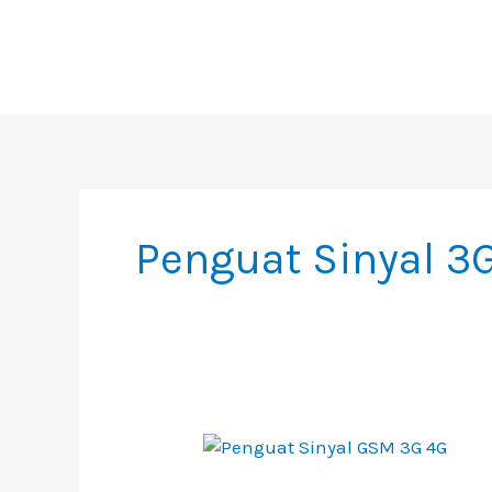
Skip
To
Content
Penguat Sinyal 3
Penguat
Sinyal