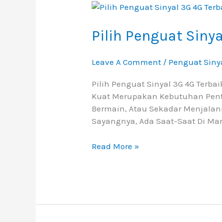
Pilih
Penguat
Sinyal
Pilih Penguat Siny
3G
4G
Leave A Comment
/
Penguat Siny
Terbaik
Untuk
Pilih Penguat Sinyal 3G 4G Terb
Anda
Kuat Merupakan Kebutuhan Penti
Bermain, Atau Sekadar Menjalani
Sayangnya, Ada Saat-Saat Di Ma
Read More »