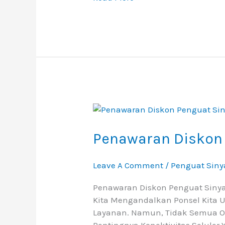
Penawaran
Diskon
Penguat
Penawaran Diskon 
Sinyal
3G
Leave A Comment
/
Penguat Siny
4G
Penawaran Diskon Penguat Sinyal
Kita Mengandalkan Ponsel Kita 
Layanan. Namun, Tidak Semua Ora
Pentingnya Konektivitas Seluler 