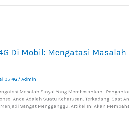
4G Di Mobil: Mengatasi Masalah 
al 3G 4G
/
Admin
 Mengatasi Masalah Sinyal Yang Membosankan Penganta
Ponsel Anda Adalah Suatu Keharusan. Terkadang, Saat A
 Menjadi Sangat Mengganggu. Artikel Ini Akan Membaha