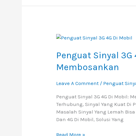
Penguat
Sinyal
3G
Penguat Sinyal 3G 
4G
Membosankan
Di
Mobil:
Mengatasi
Leave A Comment
/
Penguat Siny
Masalah
Penguat Sinyal 3G 4G Di Mobil:
Sinyal
Terhubung, Sinyal Yang Kuat Di 
Yang
Masalah Sinyal Yang Lemah Bisa
Membosankan
Dan 4G Di Mobil, Solusi Yang
Read More »