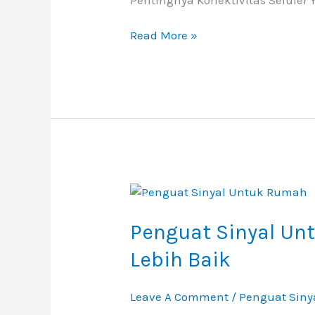
Read More »
Penguat
Sinyal
Untuk
Penguat Sinyal Un
Rumah:
Lebih Baik
Solusi
Terbaik
Untuk
Leave A Comment
/
Penguat Siny
Konektivitas