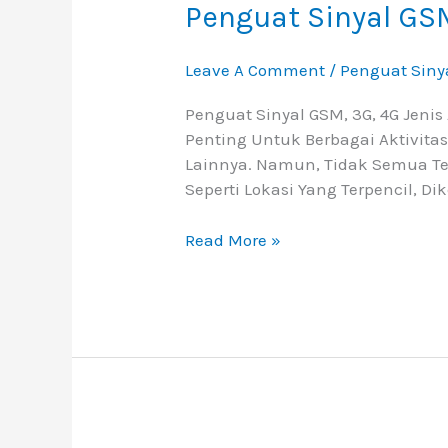
GSM,
Penguat Sinyal GSM
3G,
4G
Leave A Comment
/
Penguat Siny
Jenis
Alat
Penguat Sinyal GSM, 3G, 4G Jeni
Penguat
Penting Untuk Berbagai Aktivitas
Sinyal
Lainnya. Namun, Tidak Semua Tem
HP
Seperti Lokasi Yang Terpencil, Di
Yang
Tersedia
Read More »