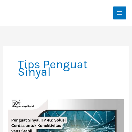
Skip
To
Content
Tips Penguat
Sinyal
Penguat
Sinyal
HP
4G:
Solusi