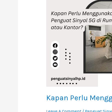
Menggunakan
Penguat
Sinyal
5G
Di
Rumah
Atau
Kantor?
Kapan Perlu Mengg
Leave A Comment
/
Penguat Siny