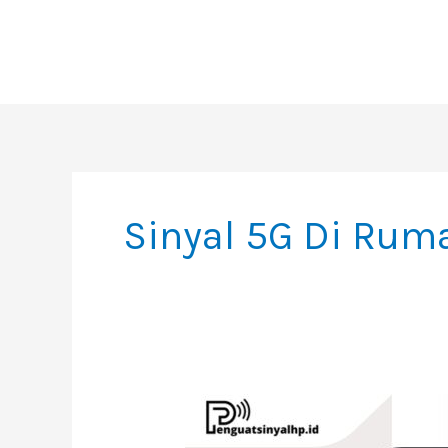
Skip
To
Content
Sinyal 5G Di Rum
Kapan
Perlu