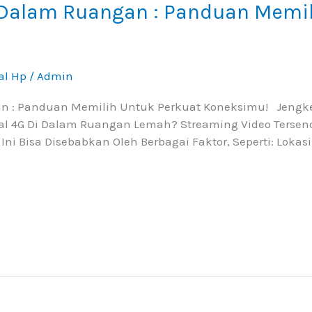
 Dalam Ruangan : Panduan Memil
al Hp
/
Admin
n : Panduan Memilih Untuk Perkuat Koneksimu! Jengkel
yal 4G Di Dalam Ruangan Lemah? Streaming Video Tersen
l Ini Bisa Disebabkan Oleh Berbagai Faktor, Seperti: Lok