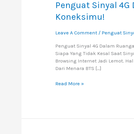
4G
Penguat Sinyal 4G
Dalam
Koneksimu!
Ruangan
:
Panduan
Leave A Comment
/
Penguat Siny
Memilih
Penguat Sinyal 4G Dalam Ruanga
Untuk
Siapa Yang Tidak Kesal Saat Sin
Perkuat
Browsing Internet Jadi Lemot. Ha
Koneksimu!
Dari Menara BTS […]
Read More »