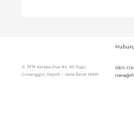
Hubung
Jl. RTM Kelapa Dua No. 40 Tugu,
0811-113
Cimanggis, Depok – Jawa Barat 16951
Irana@pi