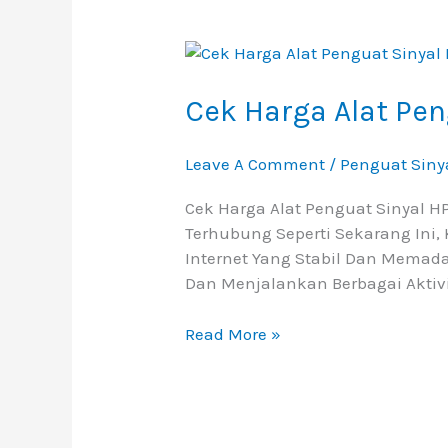
Cek
Harga
Alat
Cek Harga Alat Pen
Penguat
Sinyal
Leave A Comment
/
Penguat Siny
HP
Di
Cek Harga Alat Penguat Sinyal HP
Daerah
Terhubung Seperti Sekarang Ini,
Terpencil
Internet Yang Stabil Dan Memad
Dan Menjalankan Berbagai Aktivi
Read More »