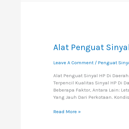
Alat
Penguat
Sinyal
Alat Penguat Sinya
HP
Di
Leave A Comment
/
Penguat Siny
Daerah
Terpencil
Alat Penguat Sinyal HP Di Daera
Terbaik
Terpencil Kualitas Sinyal HP Di 
Beberapa Faktor, Antara Lain: Le
Yang Jauh Dari Perkotaan. Kondis
Read More »