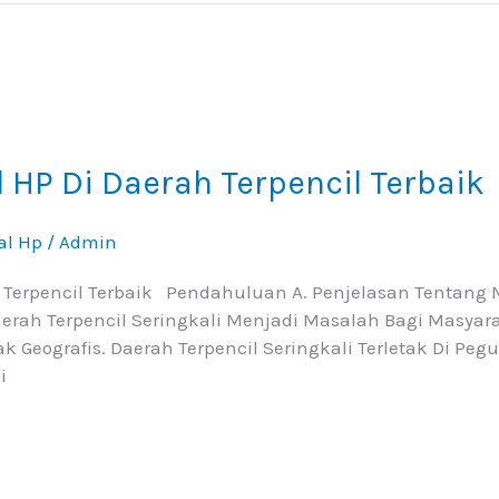
l HP Di Daerah Terpencil Terbaik
al Hp
/
Admin
h Terpencil Terbaik Pendahuluan A. Penjelasan Tentang 
Daerah Terpencil Seringkali Menjadi Masalah Bagi Masyar
tak Geografis. Daerah Terpencil Seringkali Terletak Di P
i