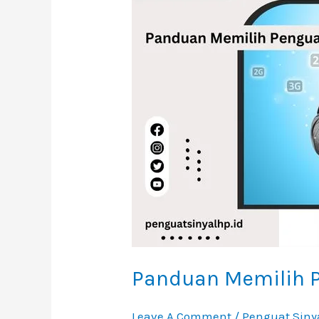
Penguat
Sinyal
4G
Panduan Memilih P
Leave A Comment
/
Penguat Siny