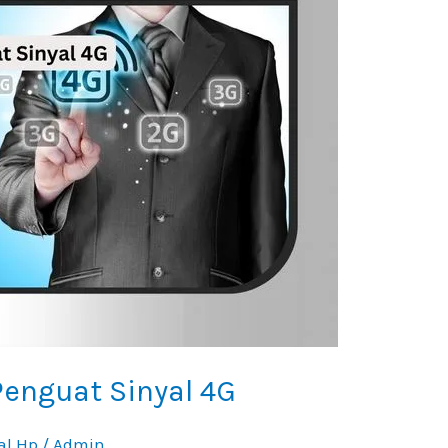
enguat Sinyal 4G
al Hp
/
Admin