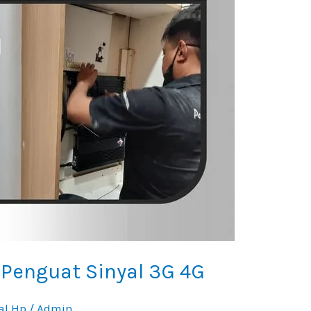
Penguat Sinyal 3G 4G
al Hp
/
Admin