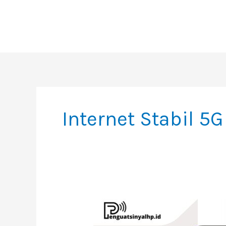
Skip
To
Content
Internet Stabil 5G
Apa
Itu