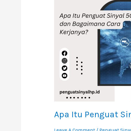
Penguat
Sinyal
5G
Dan
Bagaimana
Cara
Kerjanya?
Apa Itu Penguat S
Leave A Comment
/
Penguat Siny