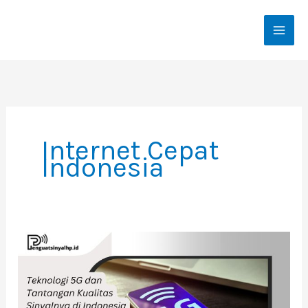
Skip
To
Content
Internet Cepat
Indonesia
Teknologi
5G
Dan
Tantangan
Kualitas