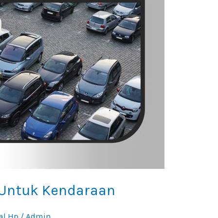
 Untuk Kendaraan
al Hp
/
Admin